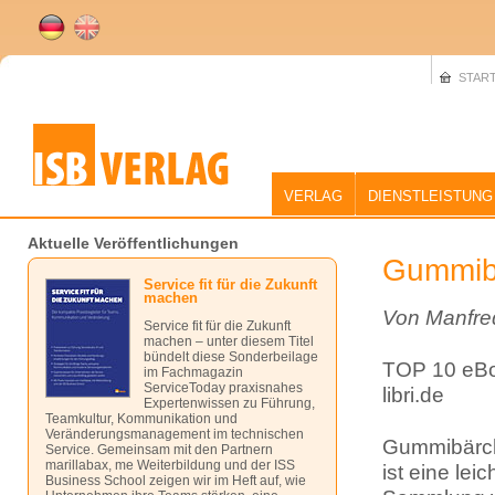
START
VERLAG
DIENSTLEISTUNG
Aktuelle Veröffentlichungen
Gummibä
Service fit für die Zukunft
machen
Von Manfre
Service fit für die Zukunft
machen – unter diesem Titel
bündelt diese Sonderbeilage
TOP 10 eBoo
im Fachmagazin
ServiceToday praxisnahes
libri.de
Expertenwissen zu Führung,
Teamkultur, Kommunikation und
Veränderungsmanagement im technischen
Gummibärch
Service. Gemeinsam mit den Partnern
marillabax, me Weiterbildung und der ISS
ist eine lei
Business School zeigen wir im Heft auf, wie