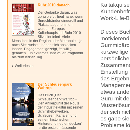
Kaltakquis
Ruhr.2010 danach.
Kundenbefr
Der Gedanke daran, was
übrig bleibt, liegt nahe, wenn
Work-Life-
Spruchbänder eingerollt und
Plakate abgenommen
werden, Europas
Dieses Buch 
Kulturhauptstadt Ruhr.2010
Silvester feiert. Viele
motivierend
Menschen in der Region oder Metropole – je
Gummibärche
nach Sichtweise – haben sich anstecken
lassen, Engagement gezeigt, freiwillig
kurzweilig
geholfen. Ein extremes Jahr voller Programm
bis zum letzten Tag.
persönlichen
Zusammensp
Weiterlesen...
Einstellung
das Ergebni
Der Schleusenpark
Management
Waltrop
etwas ander
Das Buch „Der
Guru mit de
Schleusenpark Waltrop -
Den Ankerpunkt der Route
Musterlösun
der Industriekultur mit seinen
der sich ni
Schiffshebewerken,
Schleusen, Kanälen und
es gäbe sie 
seinem historischen
Hintergrund neu entdecken“
Probleme lö
ist die erste umfassende