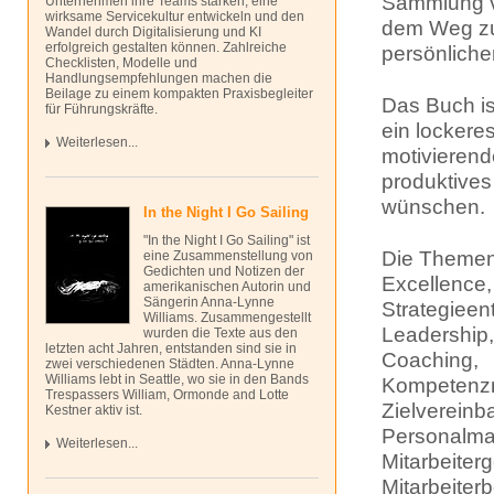
Sammlung 
Unternehmen ihre Teams stärken, eine
wirksame Servicekultur entwickeln und den
dem Weg zu
Wandel durch Digitalisierung und KI
erfolgreich gestalten können. Zahlreiche
persönliche
Checklisten, Modelle und
Handlungsempfehlungen machen die
Beilage zu einem kompakten Praxisbegleiter
Das Buch ist
für Führungskräfte.
ein lockeres
Weiterlesen...
motivieren
produktives
wünschen.
In the Night I Go Sailing
"In the Night I Go Sailing" ist
Die Themen
eine Zusammenstellung von
Gedichten und Notizen der
Excellence,
amerikanischen Autorin und
Sängerin Anna-Lynne
Strategieen
Williams. Zusammengestellt
Leadership
wurden die Texte aus den
letzten acht Jahren, entstanden sind sie in
Coaching,
zwei verschiedenen Städten. Anna-Lynne
Williams lebt in Seattle, wo sie in den Bands
Kompetenz
Trespassers William, Ormonde and Lotte
Zielvereinb
Kestner aktiv ist.
Personalma
Weiterlesen...
Mitarbeiter
Mitarbeiter