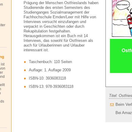
Prägung der Menschen Ostfrieslands haben
en
Studierende des ersten Semesters des
Studienganges Sozialmanagement der
Fachhochschule Emden/Leer mit Hilfe von
Interviews versucht einzufangen und
iter
verpackt in Geschichten oder durch
Rekapitulation festgehalten.
Herausgekommen ist ein Buch mit 14
Interviews, das sowohl für Ostfriesen als
auch für Urlauberinnen und Urlauber
interessant ist.
ing
Taschenbuch: 110 Seiten
 ist
von
Auflage: 1. Auflage 2009
er
und
ISBN-10: 3936083118
llt
ISBN-13: 978-3936083118
n
n
Titel: Ostfrie
e
nds
Beim Verl
Bei Amaz