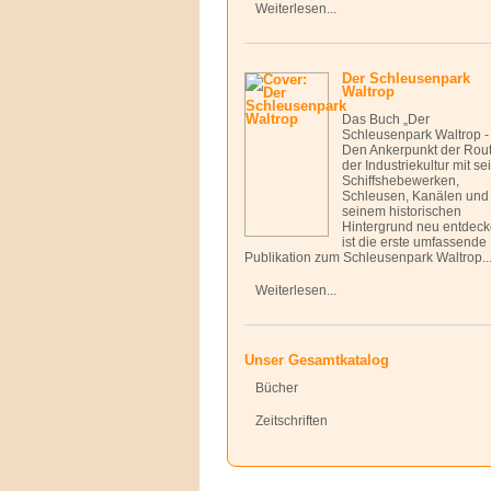
Weiterlesen...
Der Schleusenpark
Waltrop
Das Buch „Der
Schleusenpark Waltrop -
Den Ankerpunkt der Rou
der Industriekultur mit s
Schiffshebewerken,
Schleusen, Kanälen und
seinem historischen
Hintergrund neu entdeck
ist die erste umfassende
Publikation zum Schleusenpark Waltrop...
Weiterlesen...
Unser Gesamtkatalog
Bücher
Zeitschriften