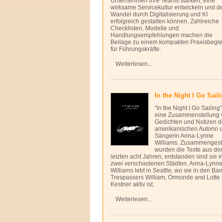
Unternehmen ihre Teams stärken, eine
wirksame Servicekultur entwickeln und d
Wandel durch Digitalisierung und KI
erfolgreich gestalten können. Zahlreiche
Checklisten, Modelle und
Handlungsempfehlungen machen die
Beilage zu einem kompakten Praxisbegle
für Führungskräfte.
Weiterlesen...
In the Night I Go Sail
"In the Night I Go Sailing"
eine Zusammenstellung 
Gedichten und Notizen d
amerikanischen Autorin 
Sängerin Anna-Lynne
Williams. Zusammengeste
wurden die Texte aus de
letzten acht Jahren, entstanden sind sie i
zwei verschiedenen Städten. Anna-Lynn
Williams lebt in Seattle, wo sie in den Ba
Trespassers William, Ormonde and Lotte
Kestner aktiv ist.
Weiterlesen...