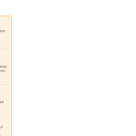
nen
 was
ren,
ben
uf
e