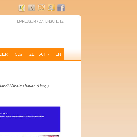
IMPRESSUM / DATENSCHUTZ
DER
CDs
ZEITSCHRIFTEN
sland/Wilhelmshaven (Hrsg.)