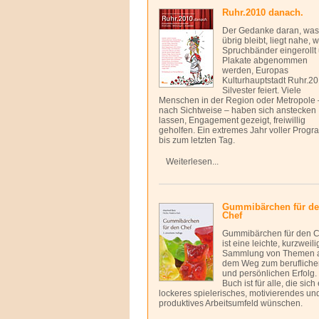
Ruhr.2010 danach.
Der Gedanke daran, was
übrig bleibt, liegt nahe,
Spruchbänder eingerollt
Plakate abgenommen
werden, Europas
Kulturhauptstadt Ruhr.2
Silvester feiert. Viele
Menschen in der Region oder Metropole 
nach Sichtweise – haben sich anstecken
lassen, Engagement gezeigt, freiwillig
geholfen. Ein extremes Jahr voller Prog
bis zum letzten Tag.
Weiterlesen...
Gummibärchen für d
Chef
Gummibärchen für den C
ist eine leichte, kurzweili
Sammlung von Themen 
dem Weg zum berufliche
und persönlichen Erfolg.
Buch ist für alle, die sich
lockeres spielerisches, motivierendes un
produktives Arbeitsumfeld wünschen.