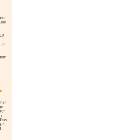
 wenn
 und
010
– je
ramm
en
hef
ge
auf
n
 Das
 ein
d