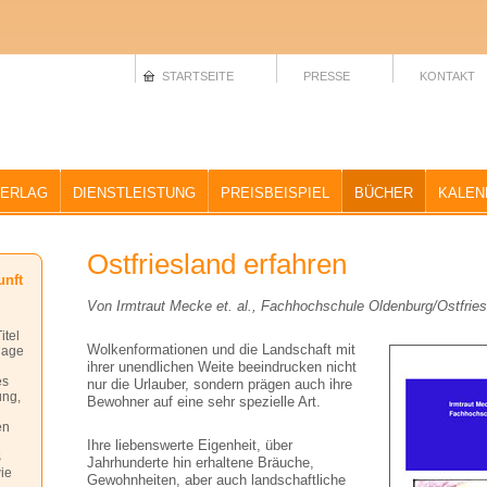
STARTSEITE
PRESSE
KONTAKT
ERLAG
DIENSTLEISTUNG
PREISBEISPIEL
BÜCHER
KALEN
Ostfriesland erfahren
unft
Von Irmtraut Mecke et. al., Fachhochschule Oldenburg/Ostfrie
itel
Wolkenformationen und die Landschaft mit
lage
ihrer unendlichen Weite beeindrucken nicht
es
nur die Urlauber, sondern prägen auch ihre
ung,
Bewohner auf eine sehr spezielle Art.
en
Ihre liebenswerte Eigenheit, über
S
Jahrhunderte hin erhaltene Bräuche,
wie
Gewohnheiten, aber auch landschaftliche